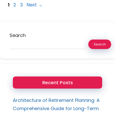
Page
Page
Page
1
2
3
Next
→
Search
Search
Recent Posts
Architecture of Retirement Planning: A
Comprehensive Guide for Long-Term